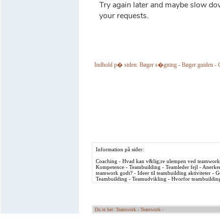
Indhold p� siden: Bøger s�gning - Bøger guiden - 
Information på sider:
Coaching - Hvad kan v&lig;re ulempen ved teamwork
Kompetence - Teambuilding - Teamleder fejl - Anerken
teamwork godt? - Ideer til teambuilding aktiviteter -
Teambuilding - Teamudvikling - Hvorfor teambuilding 
Du er her: Teamwork -
Teamwork -