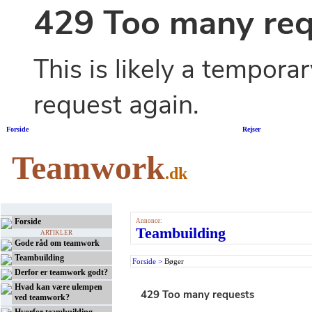
Forside
|
Rejser
Teamwork
.dk
Forside
Annonce:
Teambuilding
ARTIKLER
Gode råd om teamwork
Teambuilding
Forside >
Bøger
Derfor er teamwork godt?
Hvad kan være ulempen
ved teamwork?