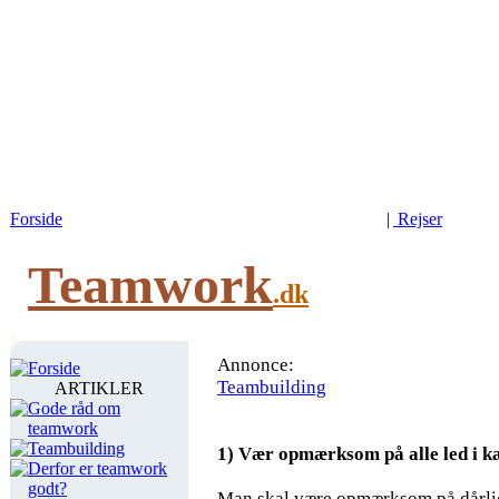
Forside
|
Rejser
Teamwork
.dk
Annonce:
Forside
Teambuilding
ARTIKLER
Gode råd om
teamwork
Teambuilding
1) Vær opmærksom på alle led i 
Derfor er teamwork
godt?
Man skal være opmærksom på dårlig