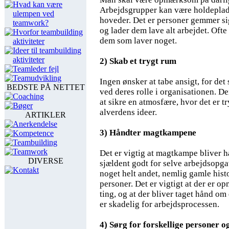
Hvad kan være
Arbejdsgrupper kan være holdeplad
ulempen ved
hoveder. Det er personer gemmer sig
teamwork?
og lader dem lave alt arbejdet. Ofte 
Hvorfor teambuilding
dem som laver noget.
aktiviteter
Ideer til teambuilding
aktiviteter
2) Skab et trygt rum
Teamleder fejl
Teamudvikling
Ingen ønsker at tabe ansigt, for det
BEDSTE PÅ NETTET
ved deres rolle i organisationen. De
Coaching
at sikre en atmosfære, hvor det er 
Bøger
alverdens ideer.
ARTIKLER
Anerkendelse
3) Håndter magtkampene
Kompetence
Teambuilding
Teamwork
Det er vigtig at magtkampe bliver 
DIVERSE
sjældent godt for selve arbejdsopga
Kontakt
noget helt andet, nemlig gamle hist
personer. Det er vigtigt at der er 
ting, og at der bliver taget hånd om 
er skadelig for arbejdsprocessen.
4) Sørg for forskellige personer 