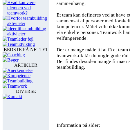
Hvad kan være
sammenhæng.
ulempen ved
teamwork?
Et team kan defineres ved at have e
Hvorfor teambuilding
sammensat af personer med forskeli
aktiviteter
kompetencer. Målet ville ikke kunn
Ideer til teambuilding
via enkelte personer. Teamwork han
aktiviteter
velfungerende.
Teamleder fejl
Teamudvikling
BEDSTE PÅ NETTET
Der er mange måde til at få et team t
Coaching
teamwork.dk får du nogle gode råd d
Bøger
Der findes desuden mange firmaer s
ARTIKLER
teambuilding.
Anerkendelse
Kompetence
Teambuilding
Teamwork
DIVERSE
Kontakt
Information på sider: