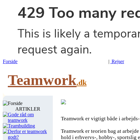
Forside
|
Rejser
Teamwork
.dk
Forside
ARTIKLER
Gode råd om
Teamwork er vigtigt både i arbejds- 
teamwork
Teambuilding
Teamwork er teorien bag at arbejde 
Derfor er teamwork
godt?
hold i erhvervs-, hobby-, sportslig 